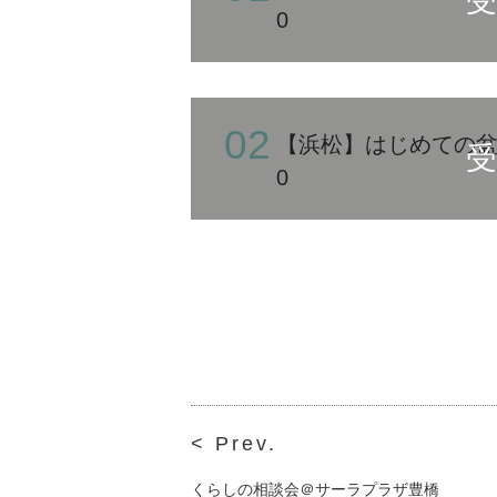
0
02
【浜松】はじめての盆栽
0
< Prev.
くらしの相談会＠サーラプラザ豊橋