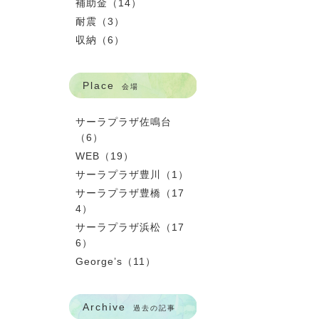
補助金（14）
耐震（3）
収納（6）
Place
会場
サーラプラザ佐鳴台
（6）
WEB（19）
サーラプラザ豊川（1）
サーラプラザ豊橋（17
4）
サーラプラザ浜松（17
6）
George’s（11）
Archive
過去の記事