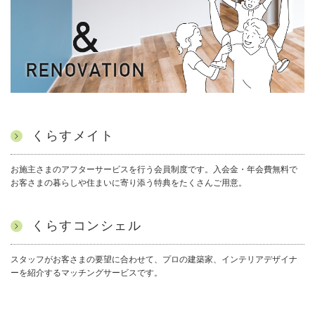
一覧を見る
News
お知らせ
2026/07/18
株式会社安江工務店との合併及び統合新会社発足に関するお知
らせ
2026/07/18
中東情勢の影響による商品供給状況と リフォームをご検討中の
お客様へ
2026/06/21
サーラプラザ豊橋・浜松ショールーム 夏季休業のお知らせ