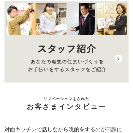
築50年の我が家
は、見積もりすらどこの業者にも断られて
いました。くらすデザインの営業さんは、唯一
現場へ足を
運んで
くれ、天井裏まで
しっかりと現状
見て、やれること
を判断してくれました。心から信頼しています。
(豊橋市/Nさま)
思いもつかないアイディアを
予算に合わせてやるべきを整理
デザイナーさんは、やりたいことだらけの私のアイディア
を
優先順位を立てて整理
してくれました。2階で暮らすこ
とは
思ってもみなかったアイディア
で大ヒット!本当にリノ
ベーションしてよかったです。
(浜松市/Oさま)