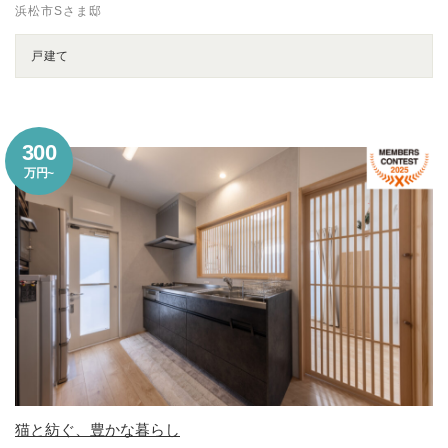
浜松市Sさま邸
戸建て
300
万円~
猫と紡ぐ、豊かな暮らし