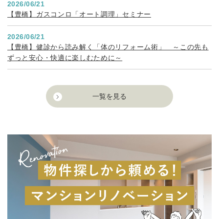
Event & Seminar
イベント・セミナー
インテリア
くらし
サーラプラザ浜松
2026年8月～9月末
【浜松】ニコレッティ特別展示販売会のご案
内