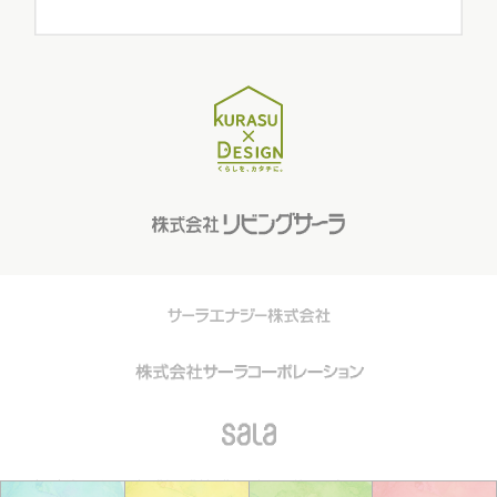
知立・安城・刈谷・岡崎・豊橋・豊川・蒲郡・湖西・浜松の戸建てリノベーション・リフォ