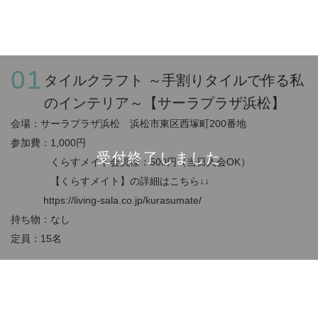
01
タイルクラフト ～手割りタイルで作る私
のインテリア～【サーラプラザ浜松】
会場：サーラプラザ浜松 浜松市東区西塚町200番地
参加費：1,000円
受付終了しました
くらすメイト会員様：500円（当日入会OK）
【くらすメイト】の詳細はこちら↓↓
https://living-sala.co.jp/kurasumate/
持ち物：なし
定員：15名