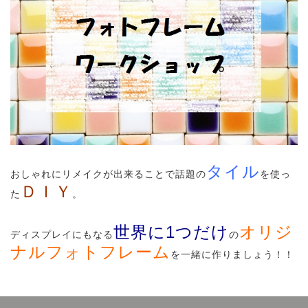
タイル
おしゃれにリメイクが出来ることで話題の
を使っ
ＤＩＹ
た
。
世界に1つだけ
オリジ
ディスプレイにもなる
の
ナルフォトフレーム
を一緒に作りましょう！！