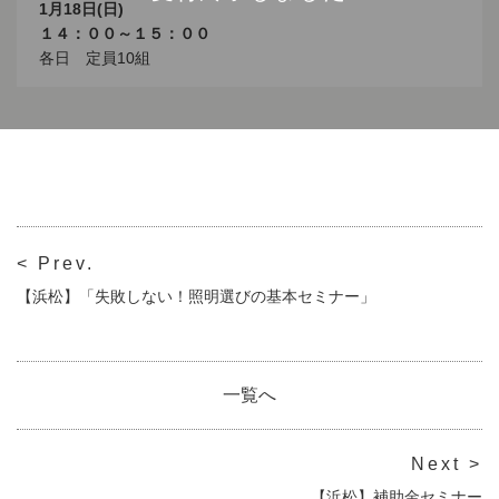
1月18日(日)
１４：００～１５：００
各日 定員10組
< Prev.
【浜松】「失敗しない！照明選びの基本セミナー」
一覧へ
Next >
【浜松】補助金セミナー