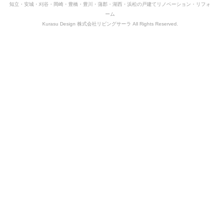
知立・安城・刈谷・岡崎・豊橋・豊川・蒲郡・湖西・浜松の戸建てリノベーション・リフォ
ーム
Kurasu Design 株式会社リビングサーラ All Rights Reserved.