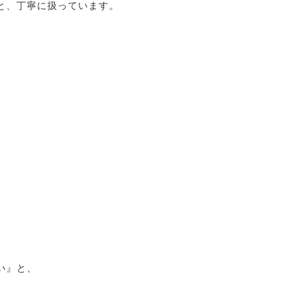
と、丁寧に扱っています。
い』と、
。