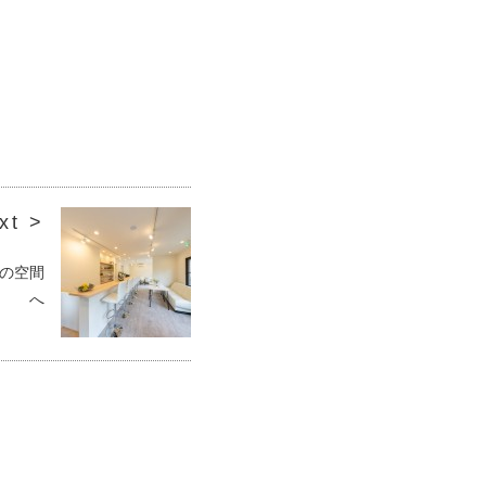
xt >
しの空間
へ