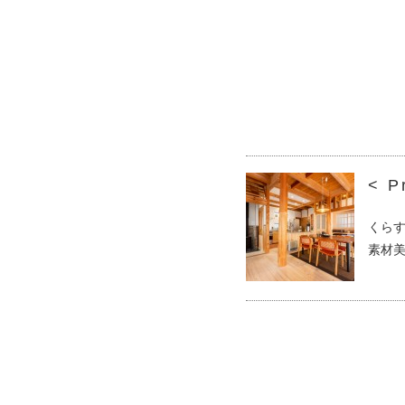
< P
くら
素材